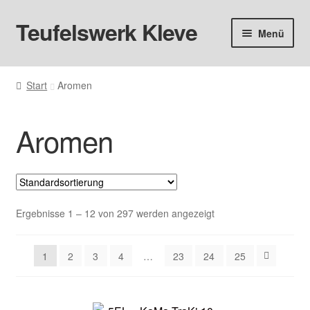
Teufelswerk Kleve
Zur
Zum
Menü
Navigation
Inhalt
springen
springen
Startseite
Start
Aromen
Hardware
Aromen
Pods
Liquids
Big Puff
Ergebnisse 1 – 12 von 297 werden angezeigt
Aromen
1
2
3
4
…
23
24
25
Basen & Nikotin