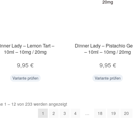
inner Lady – Lemon Tart –
Dinner Lady – Pistachio Ge
10ml – 10mg / 20mg
– 10ml – 10mg / 20mg
9,95
€
9,95
€
Variante prüfen
Variante prüfen
se 1 – 12 von 233 werden angezeigt
1
2
3
4
…
18
19
20