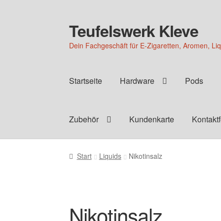
Teufelswerk Kleve
Zur
Zum
Navigation
Inhalt
Dein Fachgeschäft für E-Zigaretten, Aromen, Li
springen
springen
Startseite
Hardware
Pods
Zubehör
Kundenkarte
Kontakt
Start
Liquids
Nikotinsalz
Nikotinsalz