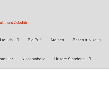
quids und Zubehör
Liquids
Big Puff
Aromen
Basen & Nikotin
formular
Nikotintabelle
Unsere Standorte