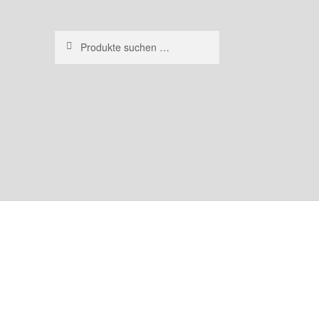
Suchen
Suchen
nach: