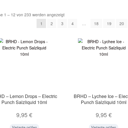
se 1 – 12 von 233 werden angezeigt
1
2
3
4
…
18
19
20
D – Lemon Drops – Electric
BRHD – Lychee Ice – Elect
Punch Salzliquid 10ml
Punch Salzliquid 10ml
9,95
€
9,95
€
Variante prüfen
Variante prüfen