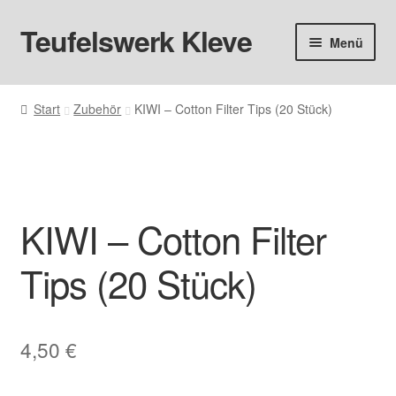
Teufelswerk Kleve
Zur
Zum
Menü
Navigation
Inhalt
springen
springen
Startseite
Start
Zubehör
KIWI – Cotton Filter Tips (20 Stück)
Hardware
Pods
KIWI – Cotton Filter
Liquids
Tips (20 Stück)
Big Puff
Aromen
4,50
€
Basen & Nikotin