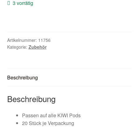
3 vorrätig
Zubehör
Kundenkarte
Kontaktformular
Artikelnummer:
11756
Kategorie:
Zubehör
Nikotintabelle
Unsere Standorte
Beschreibung
Beschreibung
Passen auf alle KIWI Pods
20 Stück je Verpackung