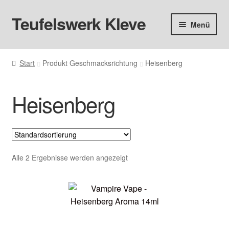
Teufelswerk Kleve
Zur
Zum
Menü
Navigation
Inhalt
springen
springen
Startseite
Start
Produkt Geschmacksrichtung
Heisenberg
Unter
Hardware
öffnen
Heisenberg
Pods
Unter
Liquids
öffnen
Big Puff
Alle 2 Ergebnisse werden angezeigt
Aromen
Basen & Nikotin