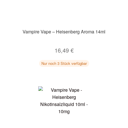
Unter
Zubehör
öffnen
Kundenkarte
Vampire Vape – Heisenberg Aroma 14ml
Kontaktformular
16,49
€
Nikotintabelle
Nur noch 3 Stück verfügbar
Unter
Unsere Standorte
öffnen