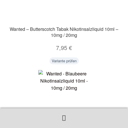
Wanted – Butterscotch Tabak Nikotinsalzliquid 10ml –
10mg / 20mg
7,95
€
Variante prüfen
Suchen
Suchen
nach:
Wanted – Blaubeere Nikotinsalzliquid 10ml – 10mg /