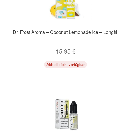
Unter
Zubehör
öffnen
Kundenkarte
Dr. Frost Aroma – Coconut Lemonade Ice – Longfill
Kontaktformular
15,95
€
Nikotintabelle
Aktuell nicht verfügbar
Unter
Unsere Standorte
öffnen