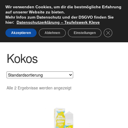
Wir verwenden Cookies, um dir die bestmögliche Erfahrung
Teufelswerk Kleve
Zur
Zum
auf unserer Website zu bieten.
Menü
Navigation
Inhalt
Mehr Infos zum Datenschutz und der DSGVO finden Sie
hier:
Datenschutzerklärung – Teufelswerk Kleve
springen
springen
Startseite
GDPR Cook
Akzeptieren
Ablehnen
Einstellungen
Start
Produkt Geschmacksrichtung
Kokos
Unter
Hardware
öffnen
Kokos
Pods
Unter
Liquids
öffnen
Big Puff
Alle 2 Ergebnisse werden angezeigt
Aromen
Basen & Nikotin