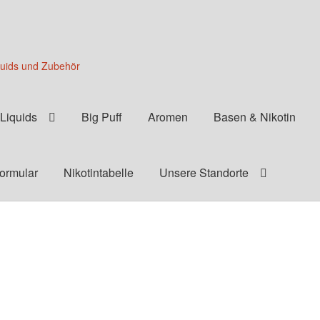
quids und Zubehör
Liquids
Big Puff
Aromen
Basen & Nikotin
formular
Nikotintabelle
Unsere Standorte