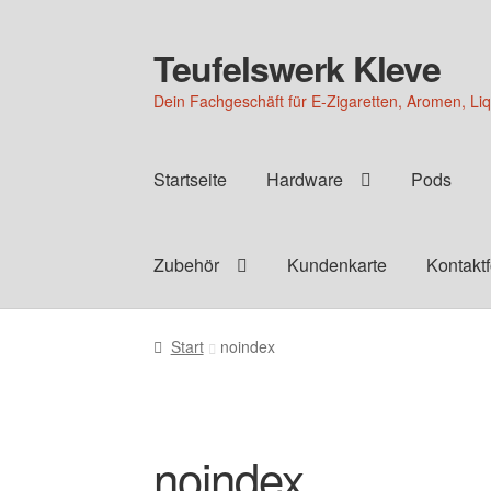
Teufelswerk Kleve
Zur
Zum
Navigation
Inhalt
Dein Fachgeschäft für E-Zigaretten, Aromen, Li
springen
springen
Startseite
Hardware
Pods
Zubehör
Kundenkarte
Kontakt
Start
noindex
noindex