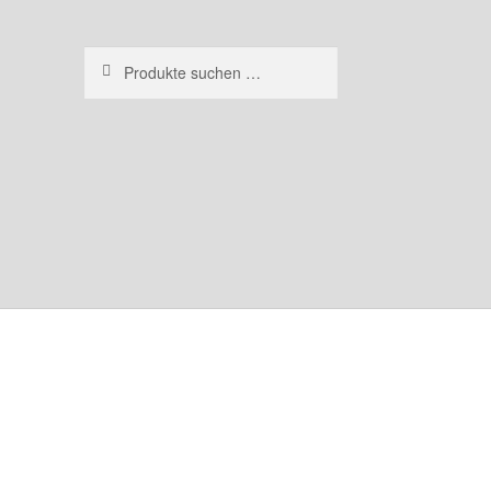
Suchen
Suchen
nach: