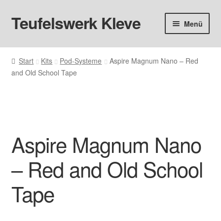
Teufelswerk Kleve
Zur
Zum
Menü
Navigation
Inhalt
springen
springen
Startseite
Start
Kits
Pod-Systeme
Aspire Magnum Nano – Red
and Old School Tape
Hardware
Pods
Liquids
Aspire Magnum Nano
Big Puff
– Red and Old School
Aromen
Tape
Basen & Nikotin