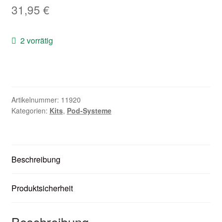
31,95
€
Zubehör
Kundenkarte
2 vorrätig
Kontaktformular
Nikotintabelle
Artikelnummer:
11920
Kategorien:
Kits
,
Pod-Systeme
Unsere Standorte
Beschreibung
Produktsicherheit
Beschreibung