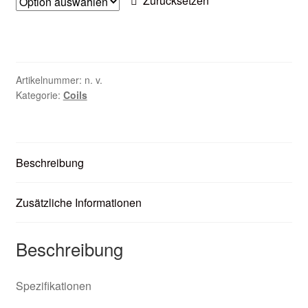
Zurücksetzen
Zubehör
Kundenkarte
Artikelnummer:
n. v.
Kontaktformular
Kategorie:
Coils
Nikotintabelle
Unsere Standorte
Beschreibung
Zusätzliche Informationen
Beschreibung
Spezifikationen