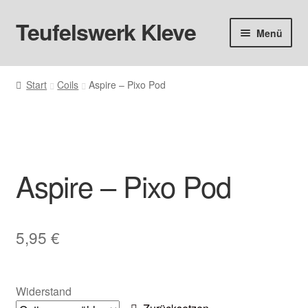
Teufelswerk Kleve
Zur
Zum
Menü
Navigation
Inhalt
springen
springen
Startseite
Start
Coils
Aspire – Pixo Pod
Hardware
Pods
Aspire – Pixo Pod
Liquids
Big Puff
5,95
€
Aromen
Basen & Nikotin
Widerstand