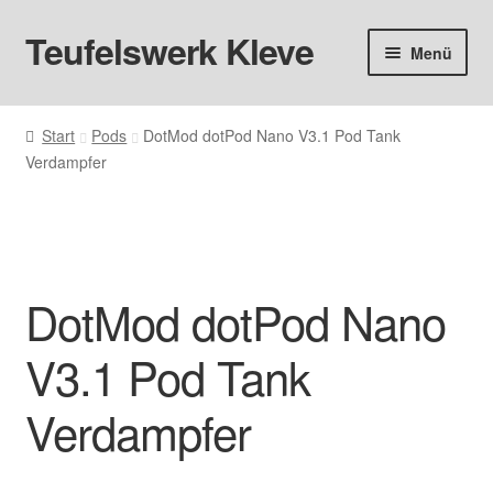
Teufelswerk Kleve
Zur
Zum
Menü
Navigation
Inhalt
springen
springen
Startseite
Start
Pods
DotMod dotPod Nano V3.1 Pod Tank
Verdampfer
Hardware
Pods
Liquids
DotMod dotPod Nano
Big Puff
V3.1 Pod Tank
Aromen
Verdampfer
Basen & Nikotin