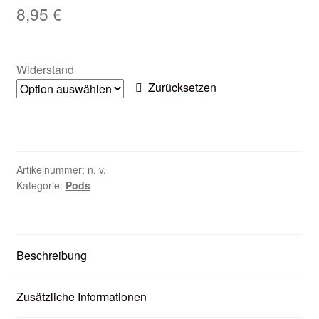
8,95
€
Zubehör
Kundenkarte
Widerstand
Zurücksetzen
Kontaktformular
Nikotintabelle
Unsere Standorte
Artikelnummer:
n. v.
Kategorie:
Pods
Beschreibung
Zusätzliche Informationen