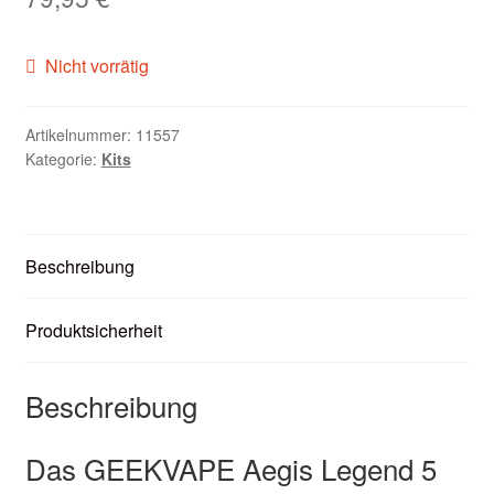
Zubehör
Nicht vorrätig
Kundenkarte
Artikelnummer:
11557
Kontaktformular
Kategorie:
Kits
Nikotintabelle
Unsere Standorte
Beschreibung
Produktsicherheit
Beschreibung
Das GEEKVAPE Aegis Legend 5