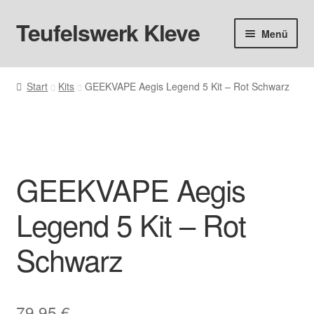
Teufelswerk Kleve
Zur
Zum
Menü
Navigation
Inhalt
springen
springen
Startseite
Start
Kits
GEEKVAPE Aegis Legend 5 Kit – Rot Schwarz
Hardware
Pods
GEEKVAPE Aegis
Liquids
Legend 5 Kit – Rot
Big Puff
Schwarz
Aromen
Basen & Nikotin
79,95
€