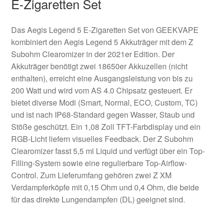
E-Zigaretten Set
Das Aegis Legend 5 E-Zigaretten Set von GEEKVAPE
kombiniert den Aegis Legend 5 Akkuträger mit dem Z
Subohm Clearomizer in der 2021er Edition. Der
Akkuträger benötigt zwei 18650er Akkuzellen (nicht
enthalten), erreicht eine Ausgangsleistung von bis zu
200 Watt und wird vom AS 4.0 Chipsatz gesteuert. Er
bietet diverse Modi (Smart, Normal, ECO, Custom, TC)
und ist nach IP68-Standard gegen Wasser, Staub und
Stöße geschützt. Ein 1,08 Zoll TFT-Farbdisplay und ein
RGB-Licht liefern visuelles Feedback. Der Z Subohm
Clearomizer fasst 5,5 ml Liquid und verfügt über ein Top-
Filling-System sowie eine regulierbare Top-Airflow-
Control. Zum Lieferumfang gehören zwei Z XM
Verdampferköpfe mit 0,15 Ohm und 0,4 Ohm, die beide
für das direkte Lungendampfen (DL) geeignet sind.