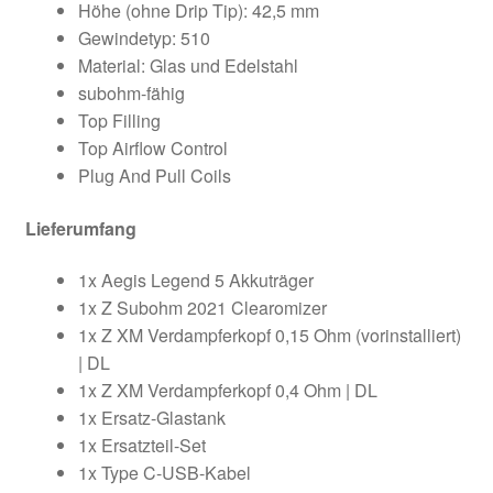
Höhe (ohne Drip Tip): 42,5 mm
Gewindetyp: 510
Material: Glas und Edelstahl
subohm-fähig
Top Filling
Top Airflow Control
Plug And Pull Coils
Lieferumfang
1x Aegis Legend 5 Akkuträger
1x Z Subohm 2021 Clearomizer
1x Z XM Verdampferkopf 0,15 Ohm (vorinstalliert)
| DL
1x Z XM Verdampferkopf 0,4 Ohm | DL
1x Ersatz-Glastank
1x Ersatzteil-Set
1x Type C-USB-Kabel