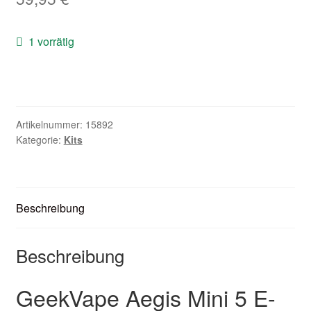
Zubehör
1 vorrätig
Kundenkarte
Kontaktformular
Nikotintabelle
Artikelnummer:
15892
Kategorie:
Kits
Unsere Standorte
Beschreibung
Beschreibung
GeekVape Aegis Mini 5 E-