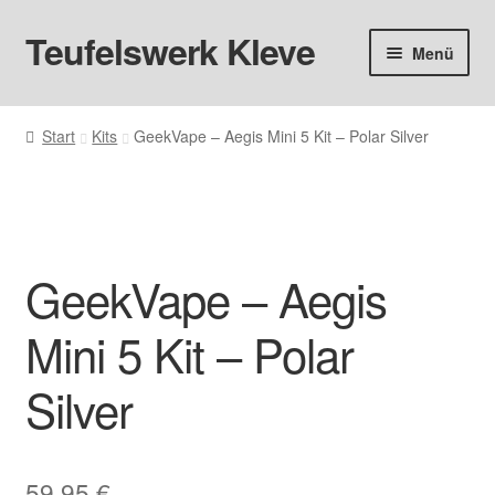
Teufelswerk Kleve
Zur
Zum
Menü
Navigation
Inhalt
springen
springen
Startseite
Start
Kits
GeekVape – Aegis Mini 5 Kit – Polar Silver
Hardware
Pods
GeekVape – Aegis
Liquids
Mini 5 Kit – Polar
Big Puff
Silver
Aromen
Basen & Nikotin
59,95
€