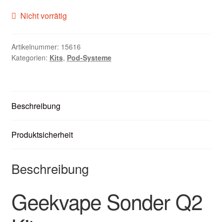
Zubehör
Nicht vorrätig
Kundenkarte
Artikelnummer:
15616
Kategorien:
Kits
,
Pod-Systeme
Kontaktformular
Nikotintabelle
Beschreibung
Unsere Standorte
Produktsicherheit
Beschreibung
Geekvape Sonder Q2