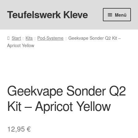
Teufelswerk Kleve
Zur
Zum
Menü
Navigation
Inhalt
springen
springen
Startseite
Start
Kits
Pod-Systeme
Geekvape Sonder Q2 Kit –
Apricot Yellow
Hardware
Pods
Liquids
Geekvape Sonder Q2
Big Puff
Kit – Apricot Yellow
Aromen
12,95
€
Basen & Nikotin