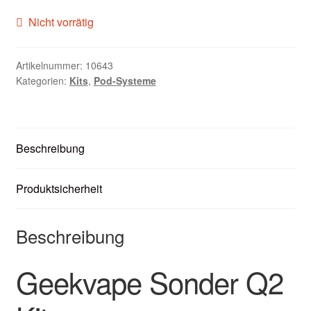
Zubehör
Nicht vorrätig
Kundenkarte
Artikelnummer:
10643
Kategorien:
Kits
,
Pod-Systeme
Kontaktformular
Nikotintabelle
Beschreibung
Unsere Standorte
Produktsicherheit
Beschreibung
Geekvape Sonder Q2