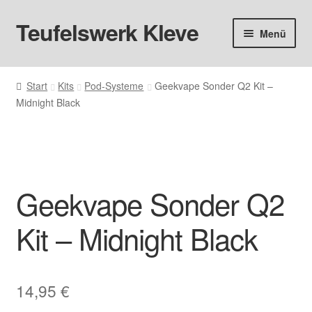
Teufelswerk Kleve
Zur
Zum
Menü
Navigation
Inhalt
springen
springen
Startseite
Start
Kits
Pod-Systeme
Geekvape Sonder Q2 Kit –
Midnight Black
Hardware
Pods
Liquids
Geekvape Sonder Q2
Big Puff
Kit – Midnight Black
Aromen
14,95
€
Basen & Nikotin