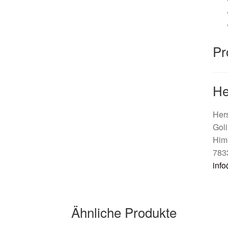
Pr
He
Hers
Gol
Himm
783
info
Ähnliche Produkte