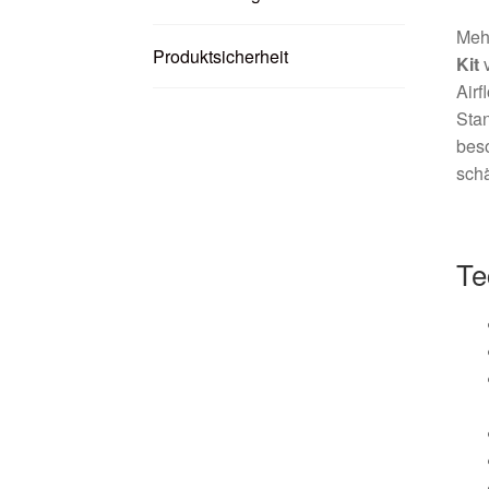
Mehr
Produktsicherheit
Kit
Airf
Stan
beso
schä
Te