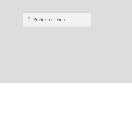
Suchen
Suchen
nach: