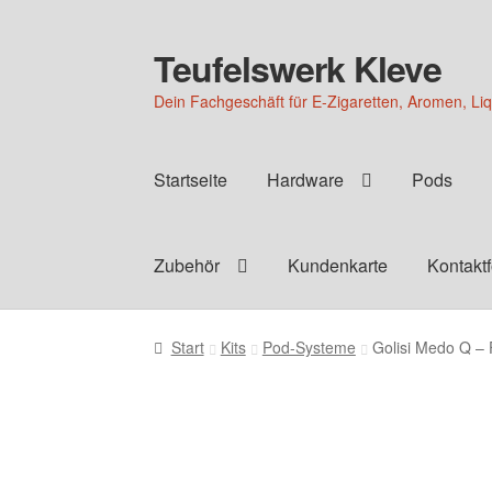
Teufelswerk Kleve
Zur
Zum
Navigation
Inhalt
Dein Fachgeschäft für E-Zigaretten, Aromen, Li
springen
springen
Startseite
Hardware
Pods
Zubehör
Kundenkarte
Kontakt
Start
Kits
Pod-Systeme
Golisi Medo Q – 