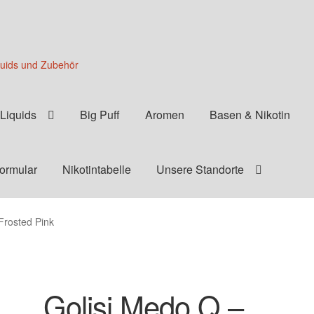
quids und Zubehör
Liquids
Big Puff
Aromen
Basen & Nikotin
formular
Nikotintabelle
Unsere Standorte
Frosted Pink
Golisi Medo Q –