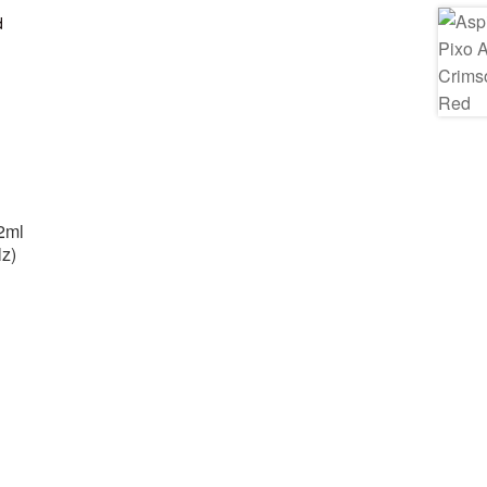
2ml
z)