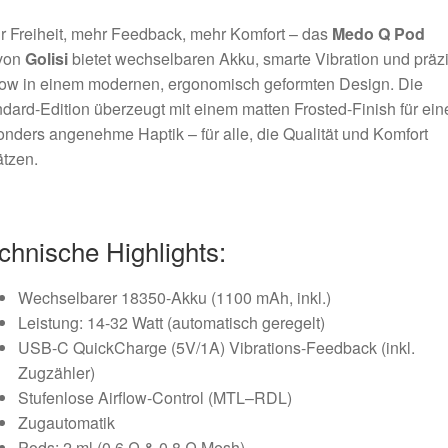
 Freiheit, mehr Feedback, mehr Komfort – das
Medo Q Pod
von
Golisi
bietet wechselbaren Akku, smarte Vibration und präz
low in einem modernen, ergonomisch geformten Design. Die
dard-Edition überzeugt mit einem matten Frosted-Finish für ein
nders angenehme Haptik – für alle, die Qualität und Komfort
tzen.
chnische Highlights:
Wechselbarer 18350-Akku (1100 mAh, inkl.)
Leistung: 14-32 Watt (automatisch geregelt)
USB-C QuickCharge (5V/1A) Vibrations-Feedback (inkl.
Zugzähler)
Stufenlose Airflow-Control (MTL–RDL)
Zugautomatik
Pods: 2 ml (0.6 Ω & 0.8 Ω Mesh)