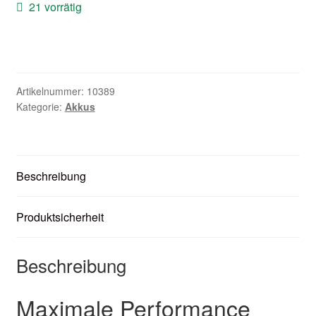
21 vorrätig
Unter
Zubehör
öffnen
Kundenkarte
Kontaktformular
Artikelnummer:
10389
Kategorie:
Akkus
Nikotintabelle
Unter
Unsere Standorte
Beschreibung
öffnen
Produktsicherheit
Beschreibung
Maximale Performance