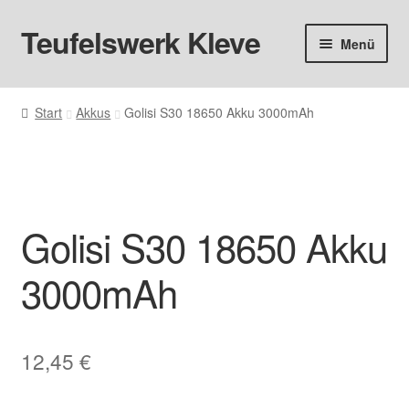
Teufelswerk Kleve
Zur
Zum
Menü
Navigation
Inhalt
springen
springen
Startseite
Start
Akkus
Golisi S30 18650 Akku 3000mAh
Unter
Hardware
öffnen
Pods
Unter
Golisi S30 18650 Akku
Liquids
öffnen
3000mAh
Big Puff
Aromen
12,45
€
Basen & Nikotin