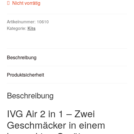
Nicht vorrätig
Zubehör
Kundenkarte
Artikelnummer:
10610
Kategorie:
Kits
Kontaktformular
Nikotintabelle
Beschreibung
Unsere Standorte
Produktsicherheit
Beschreibung
IVG Air 2 in 1 – Zwei
Geschmäcker in einem