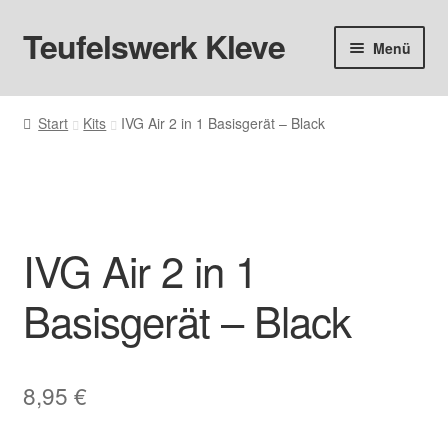
Teufelswerk Kleve
Zur
Zum
Menü
Navigation
Inhalt
springen
springen
Startseite
Start
Kits
IVG Air 2 in 1 Basisgerät – Black
Hardware
Bundle Aktion
Pods
IVG Air 2 in 1
Liquids
Basisgerät – Black
Big Puff
Aromen
8,95
€
Basen & Nikotin