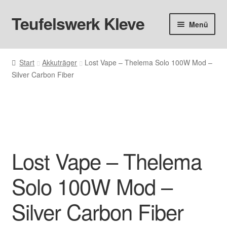
Teufelswerk Kleve
Zur
Zum
Menü
Navigation
Inhalt
springen
springen
Startseite
Start
Akkuträger
Lost Vape – Thelema Solo 100W Mod –
Silver Carbon Fiber
Hardware
Pods
Liquids
Lost Vape – Thelema
Big Puff
Solo 100W Mod –
Aromen
Silver Carbon Fiber
Basen & Nikotin