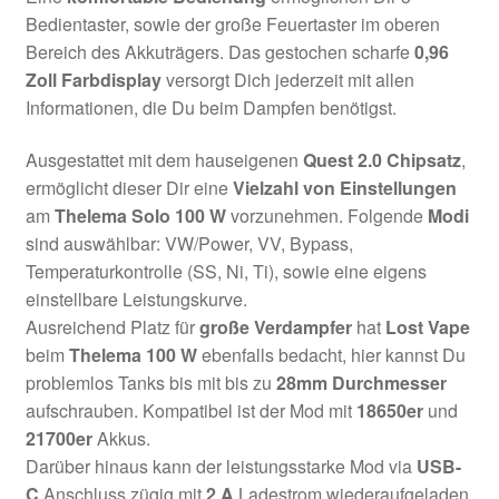
Bedientaster, sowie der große Feuertaster im oberen
Bereich des Akkuträgers. Das gestochen scharfe
0,96
Zoll Farbdisplay
versorgt Dich jederzeit mit allen
Informationen, die Du beim Dampfen benötigst.
Ausgestattet mit dem hauseigenen
Quest 2.0 Chipsatz
,
ermöglicht dieser Dir eine
Vielzahl von Einstellungen
am
Thelema Solo 100 W
vorzunehmen. Folgende
Modi
sind auswählbar: VW/Power, VV, Bypass,
Temperaturkontrolle (SS, Ni, Ti), sowie eine eigens
einstellbare Leistungskurve.
Ausreichend Platz für
große Verdampfer
hat
Lost Vape
beim
Thelema 100 W
ebenfalls bedacht, hier kannst Du
problemlos Tanks bis mit bis zu
28mm Durchmesser
aufschrauben. Kompatibel ist der Mod mit
18650er
und
21700er
Akkus.
Darüber hinaus kann der leistungsstarke Mod via
USB-
C
Anschluss zügig mit
2 A
Ladestrom wiederaufgeladen