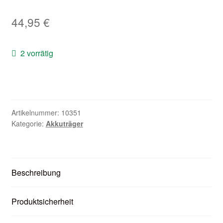
Zubehör
44,95
€
Kundenkarte
2 vorrätig
Kontaktformular
Nikotintabelle
Artikelnummer:
10351
Unsere Standorte
Kategorie:
Akkuträger
Beschreibung
Produktsicherheit