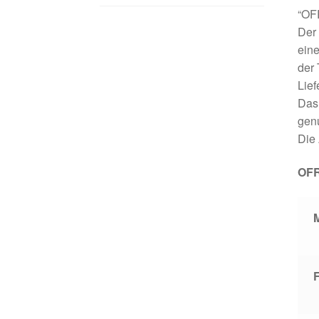
“OF
Der 
ein
der 
Lief
Das 
genu
Die 
OFR
M