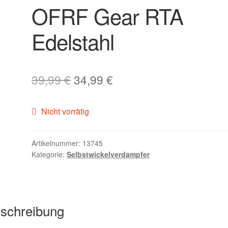
OFRF Gear RTA
Edelstahl
Ursprünglicher
Aktueller
39,99
€
34,99
€
Preis
Preis
Nicht vorrätig
war:
ist:
39,99 €
34,99 €.
Artikelnummer:
13745
Kategorie:
Selbstwickelverdampfer
schreibung