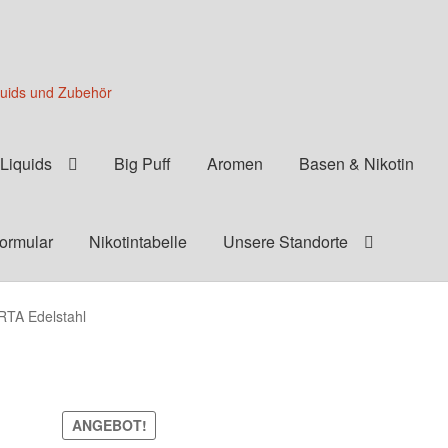
quids und Zubehör
Liquids
Big Puff
Aromen
Basen & Nikotin
formular
Nikotintabelle
Unsere Standorte
TA Edelstahl
ANGEBOT!