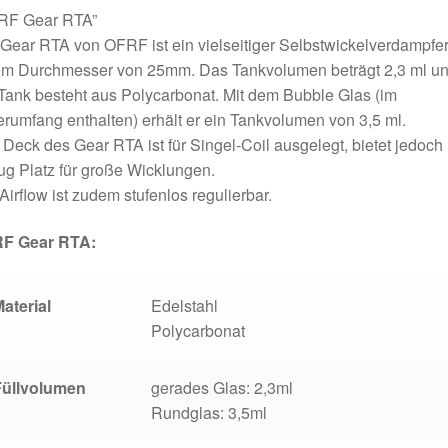
RF Gear RTA”
Gear RTA von OFRF ist ein vielseitiger Selbstwickelverdampfer
em Durchmesser von 25mm. Das Tankvolumen beträgt 2,3 ml u
Tank besteht aus Polycarbonat. Mit dem Bubble Glas (im
erumfang enthalten) erhält er ein Tankvolumen von 3,5 ml.
Deck des Gear RTA ist für Singel-Coil ausgelegt, bietet jedoch
g Platz für große Wicklungen.
Airflow ist zudem stufenlos regulierbar.
F Gear RTA
:
aterial
Edelstahl
Polycarbonat
Füllvolumen
gerades Glas: 2,3ml
Rundglas: 3,5ml