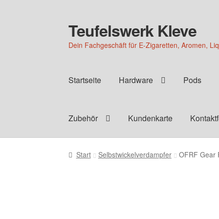
Teufelswerk Kleve
Zur
Zum
Navigation
Inhalt
Dein Fachgeschäft für E-Zigaretten, Aromen, Li
springen
springen
Startseite
Hardware
Pods
Zubehör
Kundenkarte
Kontakt
Start
Selbstwickelverdampfer
OFRF Gear R