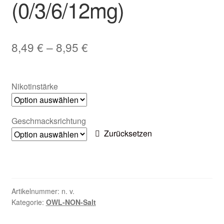
(0/3/6/12mg)
Zubehör
Kundenkarte
8,49
€
–
8,95
€
Kontaktformular
Nikotinstärke
Nikotintabelle
Unsere Standorte
Geschmacksrichtung
Zurücksetzen
Artikelnummer:
n. v.
Kategorie:
OWL-NON-Salt