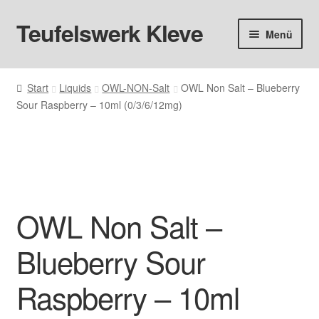
Teufelswerk Kleve
Zur
Zum
Menü
Navigation
Inhalt
springen
springen
Startseite
Start
Liquids
OWL-NON-Salt
OWL Non Salt – Blueberry
Sour Raspberry – 10ml (0/3/6/12mg)
Hardware
Pods
Liquids
OWL Non Salt –
Big Puff
Blueberry Sour
Aromen
Raspberry – 10ml
Basen & Nikotin