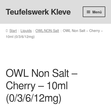
Teufelswerk Kleve
Zur
Zum
Menü
Navigation
Inhalt
springen
springen
Startseite
Start
Liquids
OWL-NON-Salt
OWL Non Salt – Cherry –
10ml (0/3/6/12mg)
Hardware
Pods
Liquids
OWL Non Salt –
Big Puff
Cherry – 10ml
Aromen
(0/3/6/12mg)
Basen & Nikotin