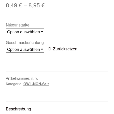
8,49
€
–
8,95
€
Zubehör
Kundenkarte
Nikotinstärke
Kontaktformular
Geschmacksrichtung
Nikotintabelle
Zurücksetzen
Unsere Standorte
Artikelnummer:
n. v.
Kategorie:
OWL-NON-Salt
Beschreibung