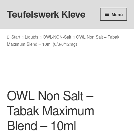
Teufelswerk Kleve
Zur
Zum
Menü
Navigation
Inhalt
springen
springen
Startseite
Start
Liquids
OWL-NON-Salt
OWL Non Salt – Tabak
Maximum Blend – 10ml (0/3/6/12mg)
Hardware
Pods
Liquids
OWL Non Salt –
Big Puff
Tabak Maximum
Aromen
Blend – 10ml
Basen & Nikotin