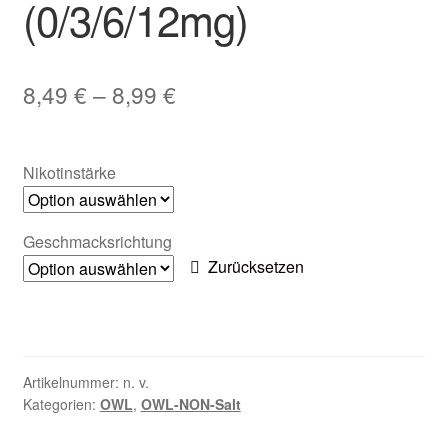
(0/3/6/12mg)
Zubehör
Kundenkarte
8,49
€
–
8,99
€
Kontaktformular
Nikotinstärke
Nikotintabelle
Unsere Standorte
Geschmacksrichtung
Zurücksetzen
Artikelnummer:
n. v.
Kategorien:
OWL
,
OWL-NON-Salt