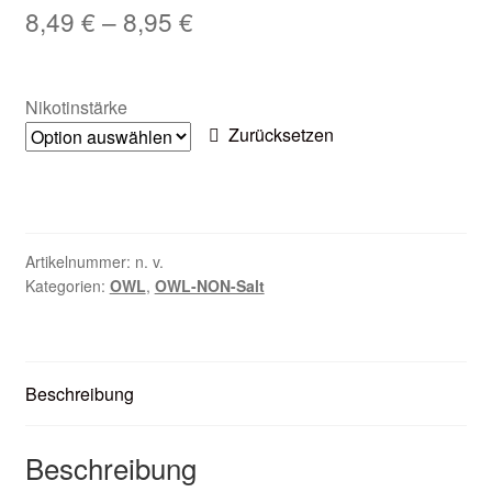
8,49
€
–
8,95
€
Zubehör
Kundenkarte
Nikotinstärke
Zurücksetzen
Kontaktformular
Nikotintabelle
Unsere Standorte
Artikelnummer:
n. v.
Kategorien:
OWL
,
OWL-NON-Salt
Beschreibung
Beschreibung