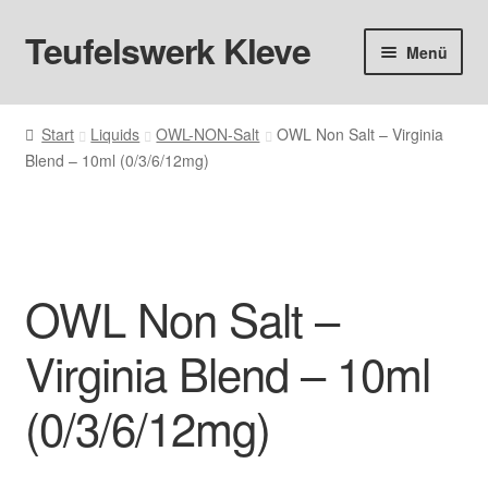
Teufelswerk Kleve
Zur
Zum
Menü
Navigation
Inhalt
springen
springen
Startseite
Start
Liquids
OWL-NON-Salt
OWL Non Salt – Virginia
Blend – 10ml (0/3/6/12mg)
Hardware
Pods
Liquids
OWL Non Salt –
Big Puff
Virginia Blend – 10ml
Aromen
(0/3/6/12mg)
Basen & Nikotin