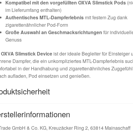
Kompatibel mit den vorgefüllten OXVA Slimstick Pods
(ni
im Lieferumfang enthalten)
Authentisches MTL-Dampferlebnis
mit festem Zug dank
zigarettenähnlicher Pod-Form
Große Auswahl an Geschmacksrichtungen
für individuell
Genuss
s
OXVA Slimstick Device
ist der ideale Begleiter für Einsteiger 
hrene Dampfer, die ein unkompliziertes MTL-Dampferlebnis suc
ortabel in der Handhabung und zigarettenähnliches Zuggefühl
ach aufladen, Pod einsetzen und genießen.
oduktsicherheit
rstellerinformationen
Trade GmbH & Co. KG, Kreuzäcker Ring 2, 63814 Mainaschaff