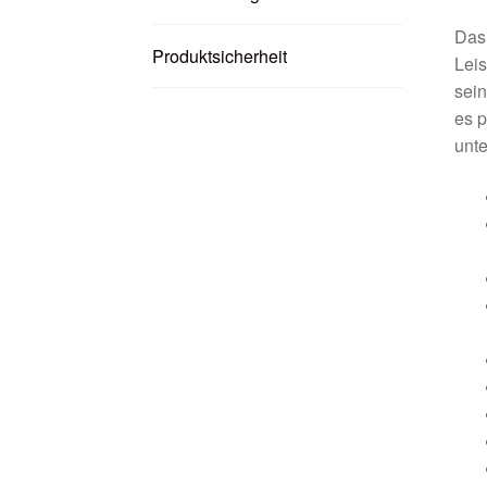
Da
Produktsicherheit
Leis
sein
es p
unte