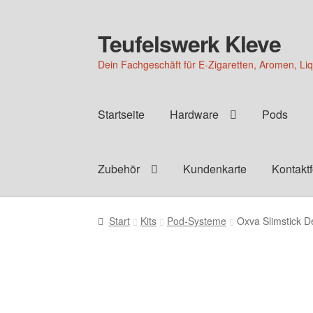
Teufelswerk Kleve
Zur
Zum
Navigation
Inhalt
Dein Fachgeschäft für E-Zigaretten, Aromen, Li
springen
springen
Startseite
Hardware
Pods
Zubehör
Kundenkarte
Kontakt
Start
Kits
Pod-Systeme
Oxva Slimstick D