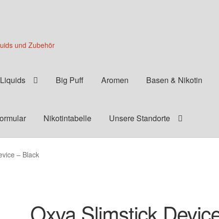
quids und Zubehör
Liquids
Big Puff
Aromen
Basen & Nikotin
formular
Nikotintabelle
Unsere Standorte
evice – Black
Oxva Slimstick Devic