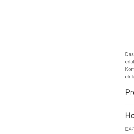
Da
erfa
Komf
einf
Pr
He
EX-