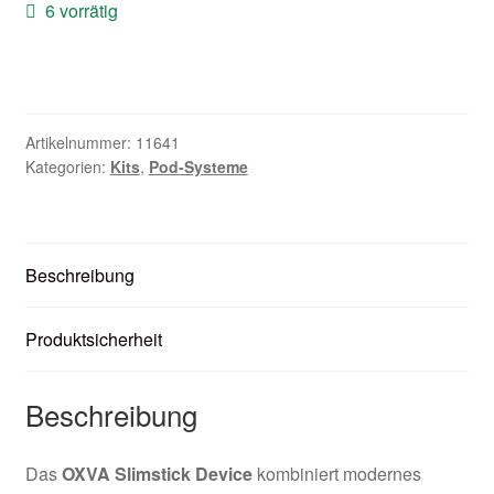
6 vorrätig
Zubehör
Kundenkarte
Kontaktformular
Artikelnummer:
11641
Kategorien:
Kits
,
Pod-Systeme
Nikotintabelle
Unsere Standorte
Beschreibung
Produktsicherheit
Beschreibung
Das
OXVA Slimstick Device
kombiniert modernes