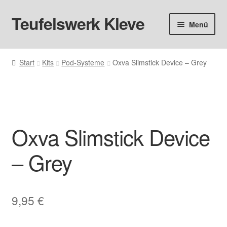
Teufelswerk Kleve
Zur
Zum
Menü
Navigation
Inhalt
springen
springen
Startseite
Start
Kits
Pod-Systeme
Oxva Slimstick Device – Grey
Hardware
Pods
Oxva Slimstick Device
Liquids
– Grey
Big Puff
Aromen
9,95
€
Basen & Nikotin