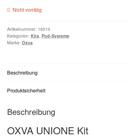
Zubehör
Nicht vorrätig
Kundenkarte
Artikelnummer:
16010
Kategorien:
Kits
,
Pod-Systeme
Kontaktformular
Marke:
Oxva
Nikotintabelle
Unsere Standorte
Beschreibung
Produktsicherheit
Beschreibung
OXVA UNIONE Kit