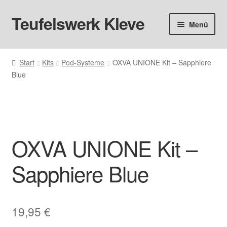
Teufelswerk Kleve
Zur
Zum
Menü
Navigation
Inhalt
springen
springen
Startseite
Start
Kits
Pod-Systeme
OXVA UNIONE Kit – Sapphiere
Blue
Hardware
Pods
Liquids
OXVA UNIONE Kit –
Big Puff
Sapphiere Blue
Aromen
19,95
€
Basen & Nikotin