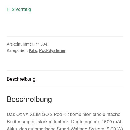
Zubehör
2 vorrätig
Kundenkarte
Kontaktformular
Artikelnummer:
11594
Kategorien:
Kits
,
Pod-Systeme
Nikotintabelle
Unsere Standorte
Beschreibung
Beschreibung
Das OXVA XLIM GO 2 Pod Kit kombiniert eine einfache
Bedienung mit starker Technik: Der integrierte 1500 mAh
Akku, das automatische Smart-Wattage-System (5-30 W)