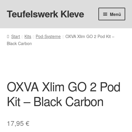
Teufelswerk Kleve
Zur
Zum
Menü
Navigation
Inhalt
springen
springen
Startseite
Start
Kits
Pod-Systeme
OXVA Xlim GO 2 Pod Kit –
Black Carbon
Hardware
Pods
Liquids
OXVA Xlim GO 2 Pod
Big Puff
Kit – Black Carbon
Aromen
17,95
€
Basen & Nikotin