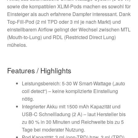
sowie die kompatiblen XLIM-Pods machen es sowohl für
Einsteiger als auch erfahrene Dampfer interessant. Dank
Top-Fill-Pod (2 ml TPD oder 3 ml je nach Markt) und
einstellbarem Airflow gelingt der Wechsel zwischen MTL
(Mouth-to-Lung) und RDL (Restricted Direct Lung)
mühelos.
Features / Highlights
Leistungsbereich: 5-30 W Smart-Wattage („auto
coil detect“) – keine komplizierte Einstellung
nötig.
Integrierter Akku mit 1500 mAh Kapazität und
USB-C Schnellladung (2 A) – laut Hersteller bis
zu 80 % in 30 Minuten und Reichweite bis zu 5
Tage bei moderater Nutzung.
Pod Kapazität: 3 ml (non-TPD) bzw. 2 ml (TPD)