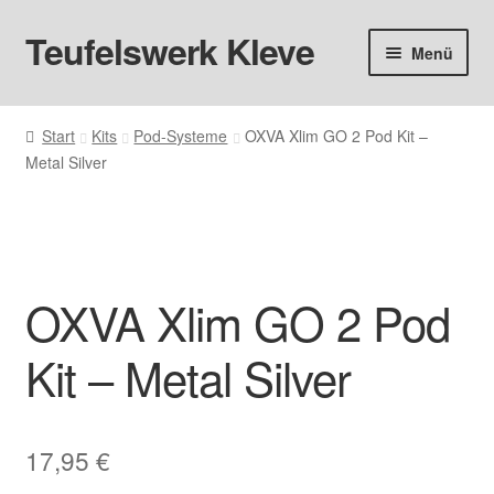
Teufelswerk Kleve
Zur
Zum
Menü
Navigation
Inhalt
springen
springen
Startseite
Start
Kits
Pod-Systeme
OXVA Xlim GO 2 Pod Kit –
Metal Silver
Hardware
Pods
Liquids
OXVA Xlim GO 2 Pod
Big Puff
Kit – Metal Silver
Aromen
17,95
€
Basen & Nikotin