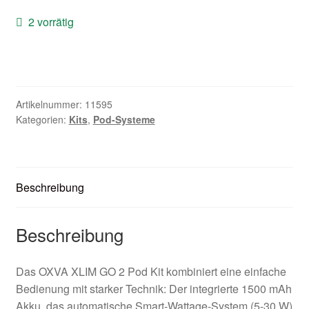
Zubehör
2 vorrätig
Kundenkarte
Kontaktformular
Artikelnummer:
11595
Kategorien:
Kits
,
Pod-Systeme
Nikotintabelle
Unsere Standorte
Beschreibung
Beschreibung
Das OXVA XLIM GO 2 Pod Kit kombiniert eine einfache
Bedienung mit starker Technik: Der integrierte 1500 mAh
Akku, das automatische Smart-Wattage-System (5-30 W)