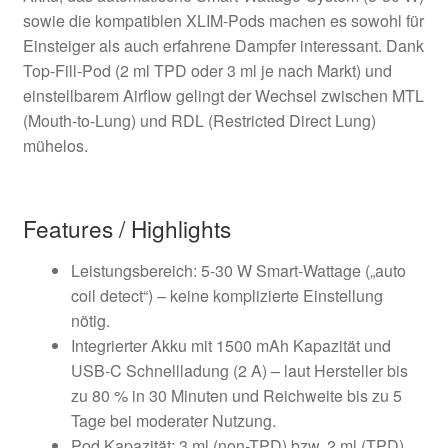
sowie die kompatiblen XLIM-Pods machen es sowohl für
Einsteiger als auch erfahrene Dampfer interessant. Dank
Top-Fill-Pod (2 ml TPD oder 3 ml je nach Markt) und
einstellbarem Airflow gelingt der Wechsel zwischen MTL
(Mouth-to-Lung) und RDL (Restricted Direct Lung)
mühelos.
Features / Highlights
Leistungsbereich: 5-30 W Smart-Wattage („auto
coil detect“) – keine komplizierte Einstellung
nötig.
Integrierter Akku mit 1500 mAh Kapazität und
USB-C Schnellladung (2 A) – laut Hersteller bis
zu 80 % in 30 Minuten und Reichweite bis zu 5
Tage bei moderater Nutzung.
Pod Kapazität: 3 ml (non-TPD) bzw. 2 ml (TPD)