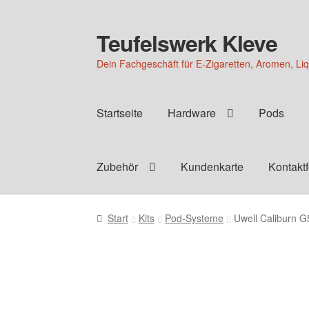
Teufelswerk Kleve
Zur
Zum
Navigation
Inhalt
Dein Fachgeschäft für E-Zigaretten, Aromen, Li
springen
springen
Startseite
Hardware
Pods
Zubehör
Kundenkarte
Kontakt
Start
Kits
Pod-Systeme
Uwell Caliburn G5