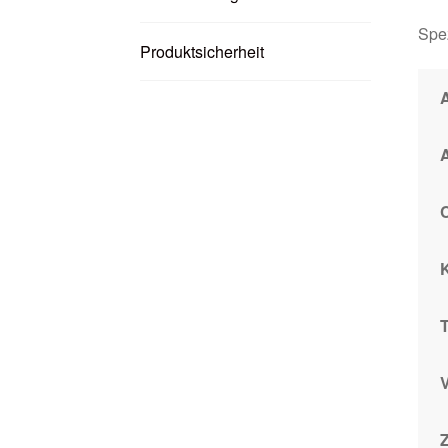
Spez
Produktsicherheit
C
T
V