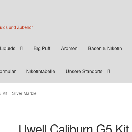
quids und Zubehör
Liquids
Big Puff
Aromen
Basen & Nikotin
formular
Nikotintabelle
Unsere Standorte
 Kit – Silver Marble
Uwell Caliburn G5 Kit