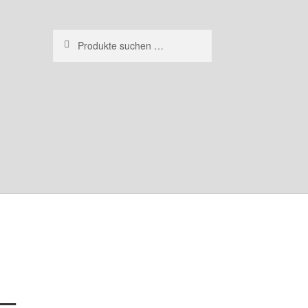
Suchen
Suchen
nach:
 –