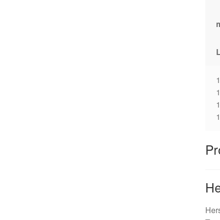
1
Pr
He
Hers