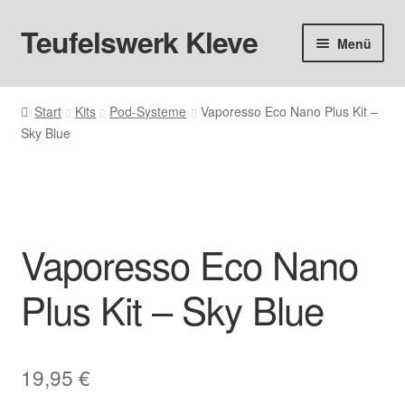
Teufelswerk Kleve
Zur
Zum
Menü
Navigation
Inhalt
springen
springen
Startseite
Start
Kits
Pod-Systeme
Vaporesso Eco Nano Plus Kit –
Sky Blue
Hardware
Pods
Liquids
Vaporesso Eco Nano
Big Puff
Plus Kit – Sky Blue
Aromen
19,95
€
Basen & Nikotin