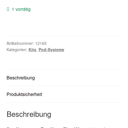
Zubehör
1 vorrätig
Kundenkarte
Kontaktformular
Artikelnummer:
12165
Kategorien:
Kits
,
Pod-Systeme
Nikotintabelle
Unsere Standorte
Beschreibung
Produktsicherheit
Beschreibung