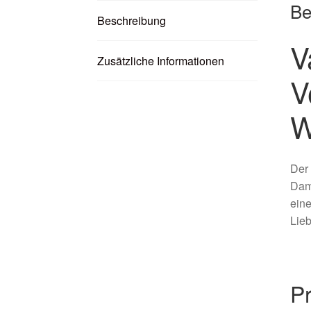
Be
Beschreibung
V
Zusätzliche Informationen
V
W
Der
Dam
eine
Lieb
P