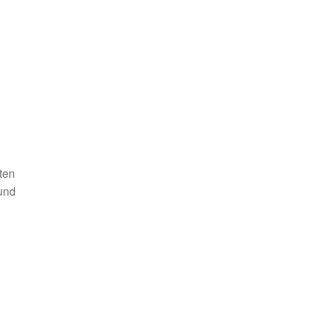
ten
und