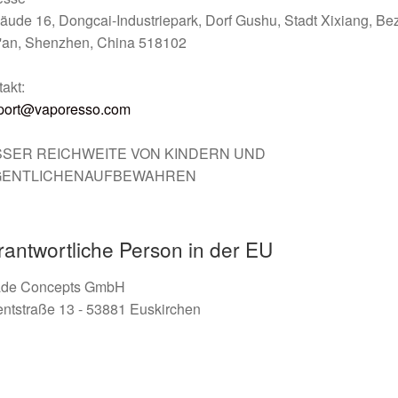
ude 16, Dongcai-Industriepark, Dorf Gushu, Stadt Xixiang, Bez
'an, Shenzhen, China 518102
akt:
port@vaporesso.com
SER REICHWEITE VON KINDERN UND
GENTLICHENAUFBEWAHREN
rantwortliche Person in der EU
rade Concepts GmbH
ntstraße 13 - 53881 Euskirchen