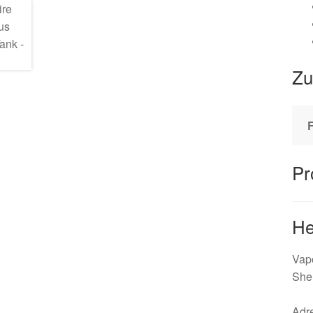
Zu
Pr
He
Vap
She
Adr