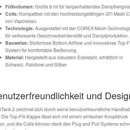
Füllvolumen:
Große 8 ml für langanhaltendes Dampfvergnü
Coils:
Kompatibel mit den hochleistungsfähigen GTi Mesh C
von Vaporesso.
Technologie:
Ausgestattet mit der COREX-Mesh-Technolog
für verbesserte Geschmacksintensität und Dampfproduktion.
Bauweise:
Stufenlose Bottom-Airflow und innovatives Top-Fi
System für komfortable Bedienung.
Material:
Hergestellt aus robustem Edelstahl, erhältlich in
Schwarz, Rainbow und Silber.
nutzerfreundlichkeit und Desig
iTank 2 zeichnet sich durch seine benutzerfreundliche Handha
 Die Top-Fill-Kappe lässt sich mit einem einfachen Knopfdruck
en, und die Coils können dank des Plug and Pull Systems schne