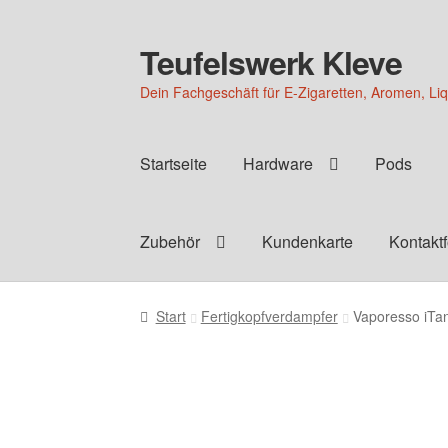
Teufelswerk Kleve
Zur
Zum
Navigation
Inhalt
Dein Fachgeschäft für E-Zigaretten, Aromen, Li
springen
springen
Startseite
Hardware
Pods
Zubehör
Kundenkarte
Kontakt
Start
Fertigkopfverdampfer
Vaporesso iTa