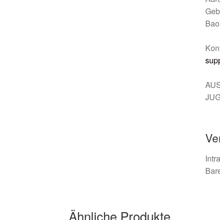
Gebä
Bao
Kont
sup
AUS
JU
Ve
Int
Bare
Ähnliche Produkte