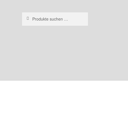
Suchen
Suchen
nach: