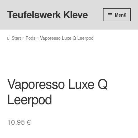
Teufelswerk Kleve
Zur
Zum
Menü
Navigation
Inhalt
springen
springen
Startseite
Start
Pods
Vaporesso Luxe Q Leerpod
Hardware
Pods
Vaporesso Luxe Q
Liquids
Leerpod
Big Puff
Aromen
10,95
€
Basen & Nikotin