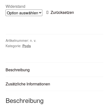
Zubehör
Widerstand
Zurücksetzen
Kundenkarte
Kontaktformular
Artikelnummer:
n. v.
Nikotintabelle
Kategorie:
Pods
Unsere Standorte
Beschreibung
Zusätzliche Informationen
Beschreibung