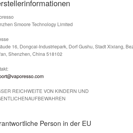
rstellerinformationen
oresso
nzhen Smoore Technology Limited
esse
ude 16, Dongcai-Industriepark, Dorf Gushu, Stadt Xixiang, Bez
'an, Shenzhen, China 518102
akt:
port@vaporesso.com
SER REICHWEITE VON KINDERN UND
GENTLICHENAUFBEWAHREN
rantwortliche Person in der EU