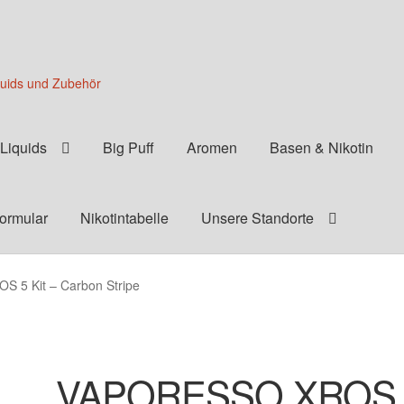
quids und Zubehör
Liquids
Big Puff
Aromen
Basen & Nikotin
formular
Nikotintabelle
Unsere Standorte
 5 Kit – Carbon Stripe
VAPORESSO XROS 