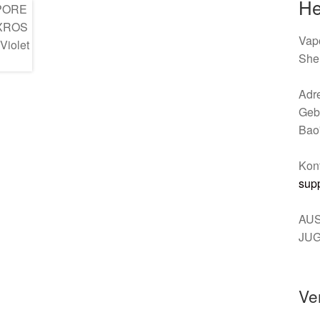
He
Vap
She
Adr
Gebä
Bao
Kont
sup
AUS
JU
Ve