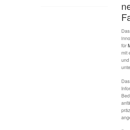
n
F
Da
inno
für
mit 
und 
unt
Das 
Info
Bedi
anfä
präz
ang