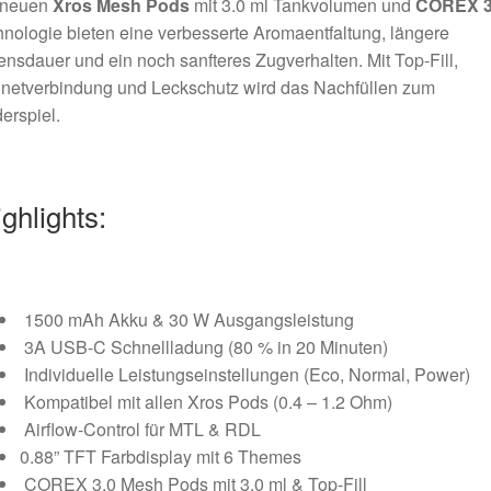
 neuen
Xros Mesh Pods
mit 3.0 ml Tankvolumen und
COREX 3
nologie bieten eine verbesserte Aromaentfaltung, längere
nsdauer und ein noch sanfteres Zugverhalten. Mit Top-Fill,
netverbindung und Leckschutz wird das Nachfüllen zum
erspiel.
ghlights:
1500 mAh Akku & 30 W Ausgangsleistung
3A USB-C Schnellladung (80 % in 20 Minuten)
Individuelle Leistungseinstellungen (Eco, Normal, Power)
Kompatibel mit allen Xros Pods (0.4 – 1.2 Ohm)
Airflow-Control für MTL & RDL
0.88” TFT Farbdisplay mit 6 Themes
COREX 3.0 Mesh Pods mit 3.0 ml & Top-Fill