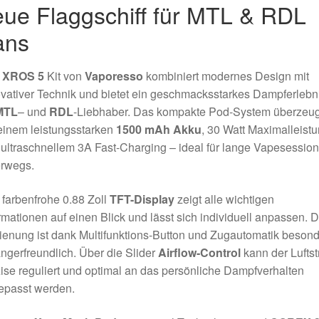
eue Flaggschiff für MTL & RDL
ans
s
XROS 5
Kit von
Vaporesso
kombiniert modernes Design mit
vativer Technik und bietet ein geschmacksstarkes Dampferlebn
MTL
– und
RDL
-Liebhaber. Das kompakte Pod-System überzeug
einem leistungsstarken
1500 mAh Akku
, 30 Watt Maximalleist
ultraschnellem 3A Fast-Charging – ideal für lange Vapesessio
erwegs.
farbenfrohe 0.88 Zoll
TFT-Display
zeigt alle wichtigen
rmationen auf einen Blick und lässt sich individuell anpassen. D
enung ist dank Multifunktions-Button und Zugautomatik beson
ngerfreundlich. Über die Slider
Airflow-Control
kann der Lufts
ise reguliert und optimal an das persönliche Dampfverhalten
epasst werden.