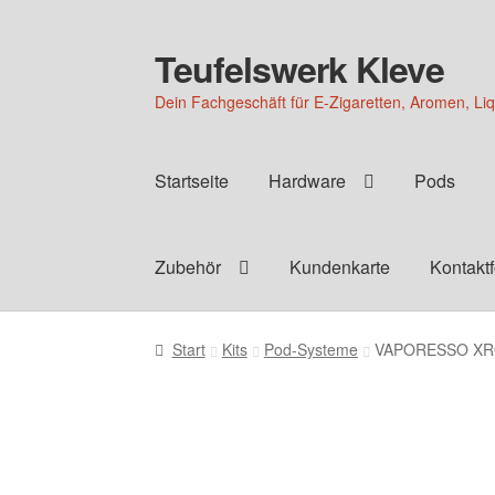
Teufelswerk Kleve
Zur
Zum
Navigation
Inhalt
Dein Fachgeschäft für E-Zigaretten, Aromen, Li
springen
springen
Startseite
Hardware
Pods
Zubehör
Kundenkarte
Kontakt
Start
Kits
Pod-Systeme
VAPORESSO XROS