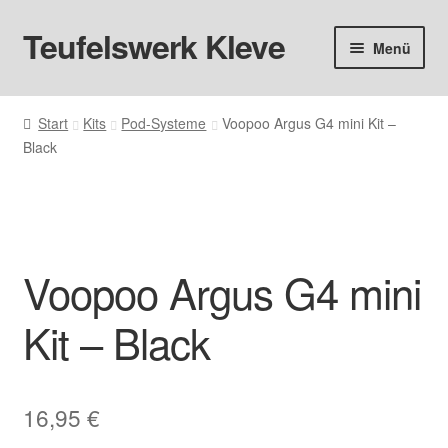
Teufelswerk Kleve
Zur
Zum
Menü
Navigation
Inhalt
springen
springen
Startseite
Start
Kits
Pod-Systeme
Voopoo Argus G4 mini Kit –
Black
Hardware
Pods
Liquids
Voopoo Argus G4 mini
Big Puff
Kit – Black
Aromen
16,95
€
Basen & Nikotin