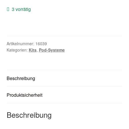
Zubehör
3 vorrätig
Kundenkarte
Kontaktformular
Artikelnummer:
16039
Kategorien:
Kits
,
Pod-Systeme
Nikotintabelle
Unsere Standorte
Beschreibung
Produktsicherheit
Beschreibung