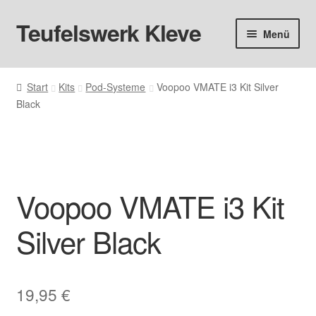
Teufelswerk Kleve
Zur
Zum
Menü
Navigation
Inhalt
springen
springen
Startseite
Start
Kits
Pod-Systeme
Voopoo VMATE i3 Kit Silver
Black
Hardware
Pods
Liquids
Voopoo VMATE i3 Kit
Big Puff
Silver Black
Aromen
19,95
€
Basen & Nikotin