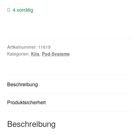
Zubehör
4 vorrätig
Kundenkarte
Kontaktformular
Artikelnummer:
11619
Kategorien:
Kits
,
Pod-Systeme
Nikotintabelle
Unsere Standorte
Beschreibung
Produktsicherheit
Beschreibung