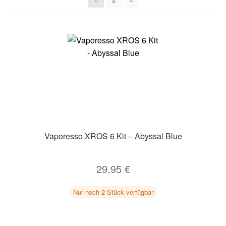
Unter
Zubehör
öffnen
Kundenkarte
Kontaktformular
Nikotintabelle
Unter
Unsere Standorte
öffnen
Vaporesso XROS 6 Kit – Abyssal Blue
29,95
€
Nur noch 2 Stück verfügbar