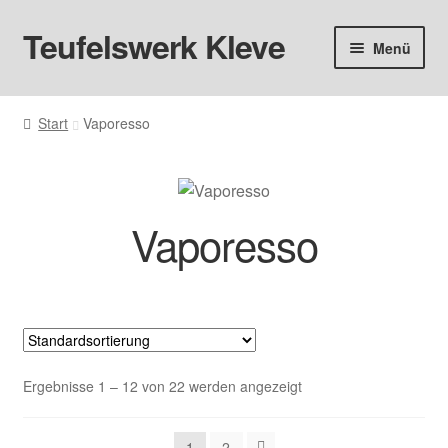
Teufelswerk Kleve
Zur
Zum
Menü
Navigation
Inhalt
springen
springen
Startseite
Start
Vaporesso
Unter
Hardware
öffnen
Pods
Vaporesso
Unter
Liquids
öffnen
Big Puff
Aromen
Ergebnisse 1 – 12 von 22 werden angezeigt
Basen & Nikotin
1
2