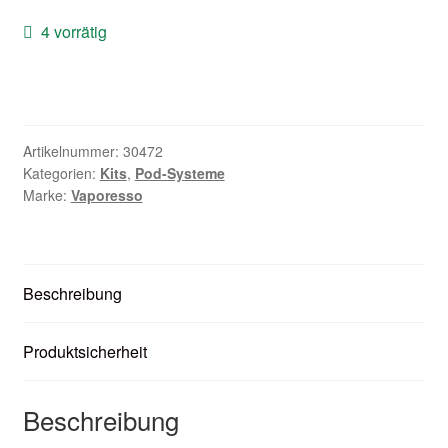
Zubehör
4 vorrätig
Kundenkarte
Kontaktformular
Artikelnummer:
30472
Kategorien:
Kits
,
Pod-Systeme
Nikotintabelle
Marke:
Vaporesso
Unsere Standorte
Beschreibung
Produktsicherheit
Beschreibung