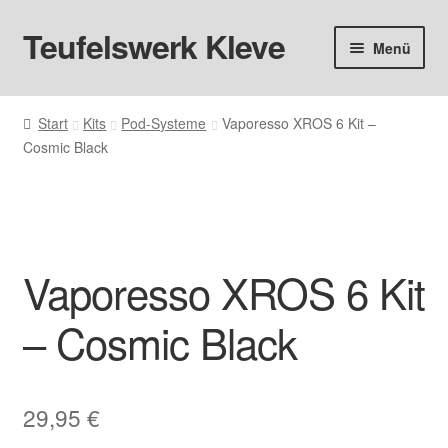
Teufelswerk Kleve
Zur
Zum
Menü
Navigation
Inhalt
springen
springen
Startseite
Start
Kits
Pod-Systeme
Vaporesso XROS 6 Kit –
Cosmic Black
Hardware
Pods
Liquids
Vaporesso XROS 6 Kit
Big Puff
– Cosmic Black
Aromen
29,95
€
Basen & Nikotin