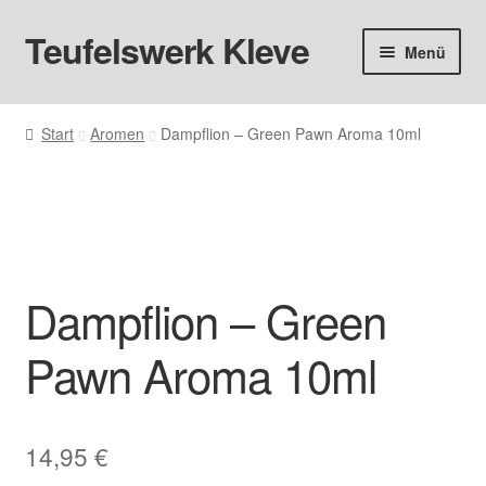
Teufelswerk Kleve
Zur
Zum
Menü
Navigation
Inhalt
springen
springen
Startseite
Start
Aromen
Dampflion – Green Pawn Aroma 10ml
Hardware
Pods
Liquids
Dampflion – Green
Big Puff
Pawn Aroma 10ml
Aromen
Basen & Nikotin
14,95
€