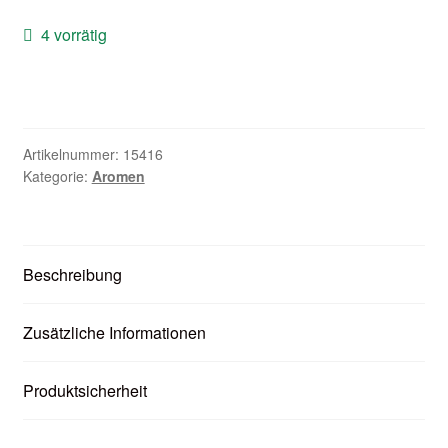
Zubehör
4 vorrätig
Kundenkarte
Kontaktformular
Artikelnummer:
15416
Nikotintabelle
Kategorie:
Aromen
Unsere Standorte
Beschreibung
Zusätzliche Informationen
Produktsicherheit