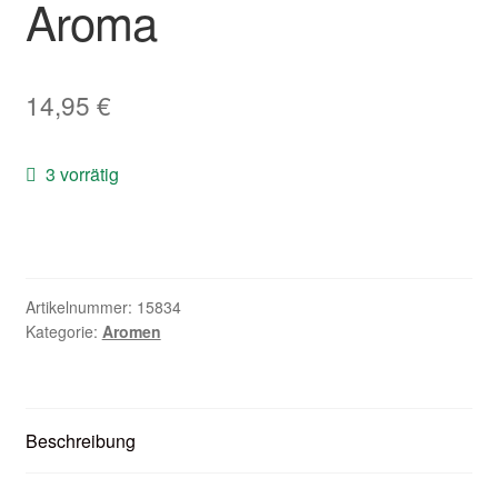
Aroma
Zubehör
Kundenkarte
14,95
€
Kontaktformular
3 vorrätig
Nikotintabelle
Unsere Standorte
Artikelnummer:
15834
Kategorie:
Aromen
Beschreibung