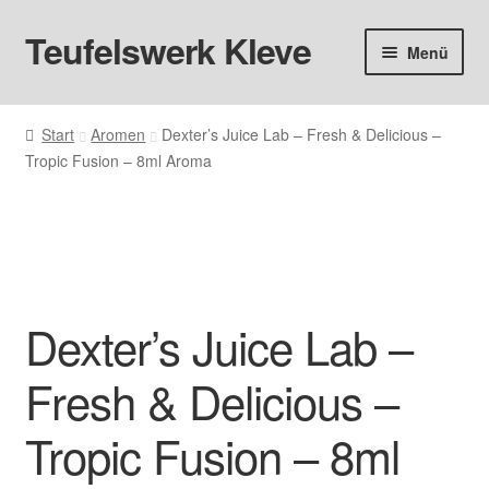
Teufelswerk Kleve
Zur
Zum
Menü
Navigation
Inhalt
springen
springen
Startseite
Start
Aromen
Dexter’s Juice Lab – Fresh & Delicious –
Tropic Fusion – 8ml Aroma
Hardware
Pods
Liquids
Dexter’s Juice Lab –
Big Puff
Fresh & Delicious –
Aromen
Tropic Fusion – 8ml
Basen & Nikotin