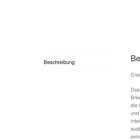
Be
Beschreibung
Cran
Das
Brew
die 
und 
inte
ausb
sein