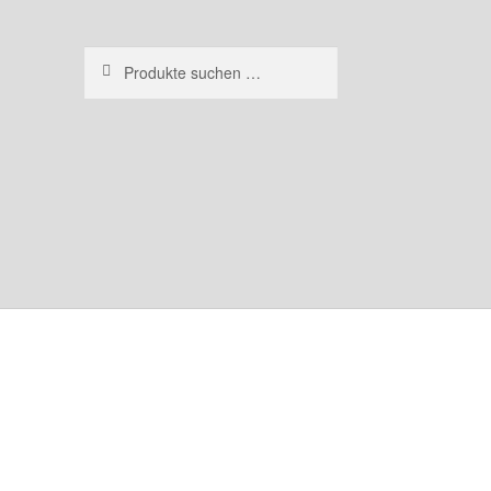
Suchen
Suchen
nach: