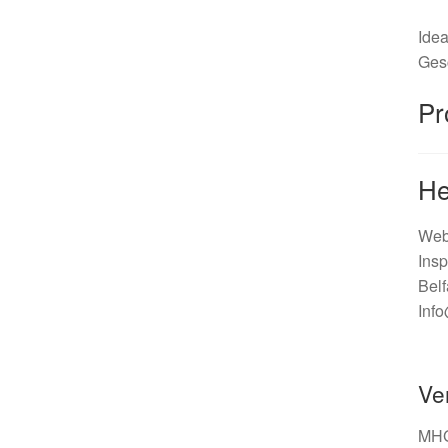
Idea
Gesc
Pr
He
Webo
Insp
Belf
Inf
Ve
MHG