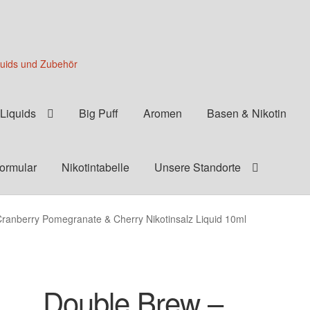
quids und Zubehör
Liquids
Big Puff
Aromen
Basen & Nikotin
formular
Nikotintabelle
Unsere Standorte
ranberry Pomegranate & Cherry Nikotinsalz Liquid 10ml
Double Brew –