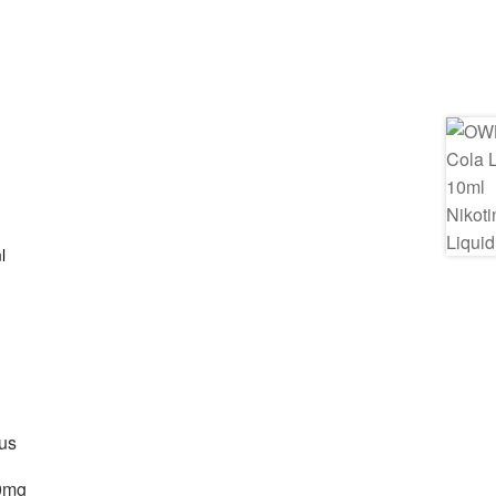
us
20mg