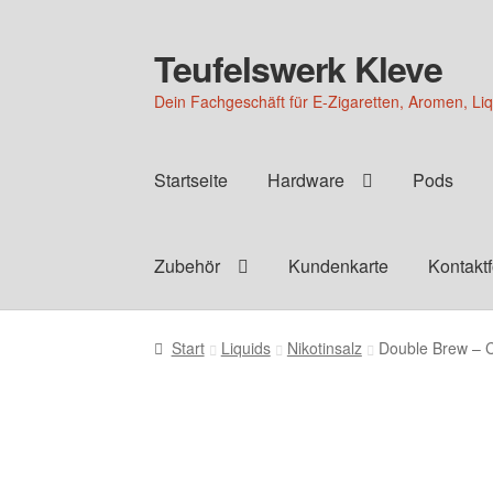
Teufelswerk Kleve
Zur
Zum
Navigation
Inhalt
Dein Fachgeschäft für E-Zigaretten, Aromen, Li
springen
springen
Startseite
Hardware
Pods
Zubehör
Kundenkarte
Kontakt
Start
Liquids
Nikotinsalz
Double Brew – C