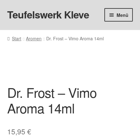
Teufelswerk Kleve
Zur
Zum
Menü
Navigation
Inhalt
springen
springen
Startseite
Start
Aromen
Dr. Frost – Vimo Aroma 14ml
Hardware
Pods
Liquids
Dr. Frost – Vimo
Big Puff
Aroma 14ml
Aromen
Basen & Nikotin
15,95
€