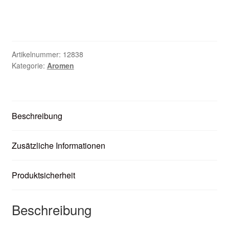
Zubehör
Kundenkarte
Artikelnummer:
12838
Kontaktformular
Kategorie:
Aromen
Nikotintabelle
Beschreibung
Unsere Standorte
Zusätzliche Informationen
Produktsicherheit
Beschreibung