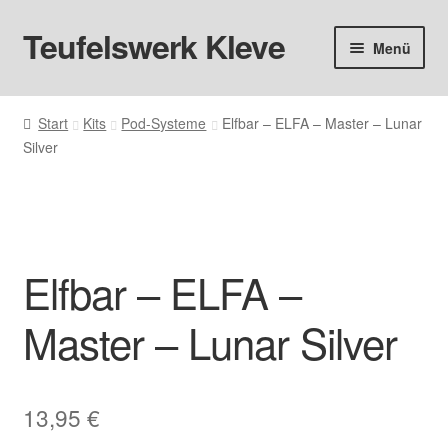
Teufelswerk Kleve
Zur
Zum
Menü
Navigation
Inhalt
springen
springen
Startseite
Start
Kits
Pod-Systeme
Elfbar – ELFA – Master – Lunar
Silver
Hardware
Pods
Liquids
Elfbar – ELFA –
Big Puff
Master – Lunar Silver
Aromen
13,95
€
Basen & Nikotin