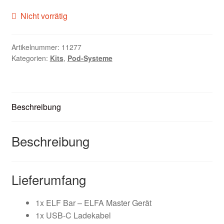
Zubehör
Nicht vorrätig
Kundenkarte
Artikelnummer:
11277
Kategorien:
Kits
,
Pod-Systeme
Kontaktformular
Nikotintabelle
Beschreibung
Unsere Standorte
Beschreibung
Lieferumfang
1x ELF Bar – ELFA Master Gerät
1x USB-C Ladekabel