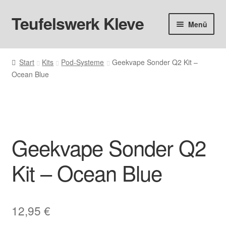
Teufelswerk Kleve
Zur
Zum
Menü
Navigation
Inhalt
springen
springen
Startseite
Start
Kits
Pod-Systeme
Geekvape Sonder Q2 Kit –
Ocean Blue
Hardware
Pods
Liquids
Geekvape Sonder Q2
Big Puff
Kit – Ocean Blue
Aromen
12,95
€
Basen & Nikotin