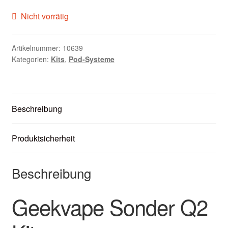
Zubehör
Nicht vorrätig
Kundenkarte
Artikelnummer:
10639
Kategorien:
Kits
,
Pod-Systeme
Kontaktformular
Nikotintabelle
Beschreibung
Unsere Standorte
Produktsicherheit
Beschreibung
Geekvape Sonder Q2