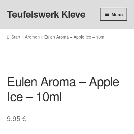
Teufelswerk Kleve
Zur
Zum
Menü
Navigation
Inhalt
springen
springen
Startseite
Start
Aromen
Eulen Aroma – Apple Ice – 10ml
Unter
Hardware
öffnen
Pods
Unter
Eulen Aroma – Apple
Liquids
öffnen
Ice – 10ml
Big Puff
Aromen
9,95
€
Basen & Nikotin