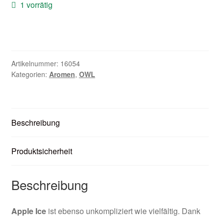
1 vorrätig
Unter
Zubehör
öffnen
Kundenkarte
Kontaktformular
Artikelnummer:
16054
Kategorien:
Aromen
,
OWL
Nikotintabelle
Unter
Unsere Standorte
Beschreibung
öffnen
Produktsicherheit
Beschreibung
Apple Ice
ist ebenso unkompliziert wie vielfältig. Dank