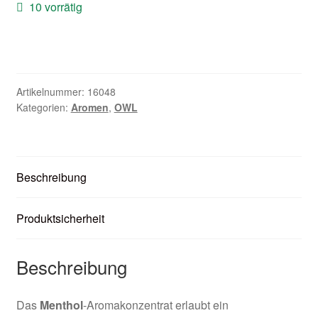
10 vorrätig
Zubehör
Kundenkarte
Kontaktformular
Artikelnummer:
16048
Kategorien:
Aromen
,
OWL
Nikotintabelle
Unsere Standorte
Beschreibung
Produktsicherheit
Beschreibung
Das
Menthol
-Aromakonzentrat erlaubt ein