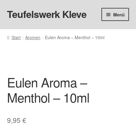
Teufelswerk Kleve
Zur
Zum
Menü
Navigation
Inhalt
springen
springen
Startseite
Start
Aromen
Eulen Aroma – Menthol – 10ml
Hardware
Pods
Eulen Aroma –
Liquids
Menthol – 10ml
Big Puff
Aromen
9,95
€
Basen & Nikotin