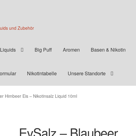
quids und Zubehör
Liquids
Big Puff
Aromen
Basen & Nikotin
formular
Nikotintabelle
Unsere Standorte
er Himbeer Eis – Nikotinsalz Liquid 10ml
EvSalz – Blaubeer