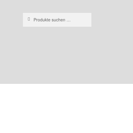
Suchen
Suchen
nach: