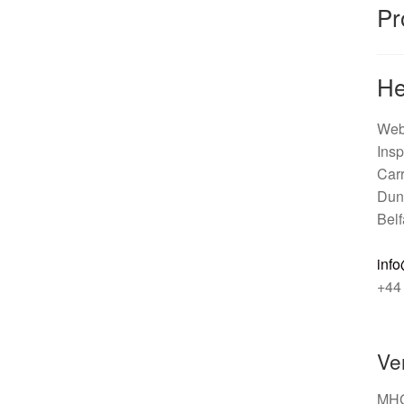
Pr
He
Web
Insp
Car
Dun
Belf
info
+44
Ve
MHG