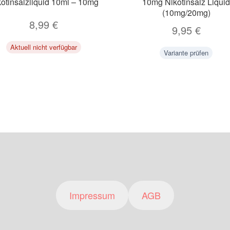
kotinsalzliquid 10ml – 10mg
10mg Nikotinsalz Liqui
(10mg/20mg)
8,99
€
9,95
€
Aktuell nicht verfügbar
Variante prüfen
Impressum
AGB