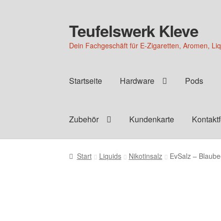
Teufelswerk Kleve
Zur
Zum
Navigation
Inhalt
Dein Fachgeschäft für E-Zigaretten, Aromen, Li
springen
springen
Startseite
Hardware
Pods
Zubehör
Kundenkarte
Kontakt
Start
Liquids
Nikotinsalz
EvSalz – Blaube