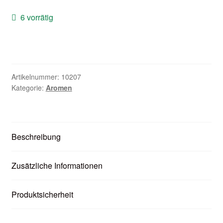
Zubehör
6 vorrätig
Kundenkarte
Kontaktformular
Artikelnummer:
10207
Nikotintabelle
Kategorie:
Aromen
Unsere Standorte
Beschreibung
Zusätzliche Informationen
Produktsicherheit