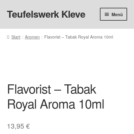
Teufelswerk Kleve
Zur
Zum
Menü
Navigation
Inhalt
springen
springen
Startseite
Start
Aromen
Flavorist – Tabak Royal Aroma 10ml
Hardware
Pods
Liquids
Flavorist – Tabak
Big Puff
Royal Aroma 10ml
Aromen
Basen & Nikotin
13,95
€