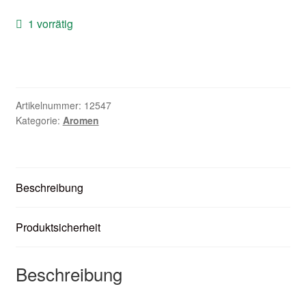
Zubehör
1 vorrätig
Kundenkarte
Kontaktformular
Artikelnummer:
12547
Nikotintabelle
Kategorie:
Aromen
Unsere Standorte
Beschreibung
Produktsicherheit
Beschreibung