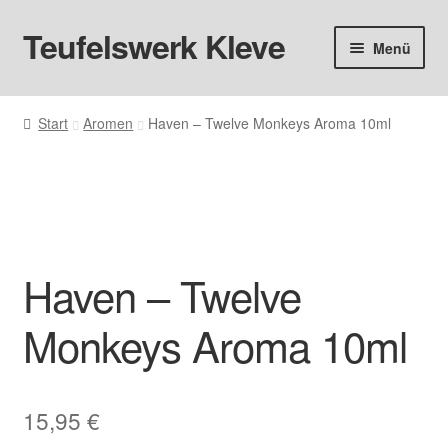
Teufelswerk Kleve
Zur
Zum
Menü
Navigation
Inhalt
springen
springen
Startseite
Start
Aromen
Haven – Twelve Monkeys Aroma 10ml
Hardware
Pods
Liquids
Haven – Twelve
Big Puff
Monkeys Aroma 10ml
Aromen
Basen & Nikotin
15,95
€