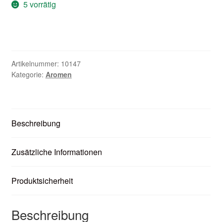
5 vorrätig
Unter
Zubehör
öffnen
Kundenkarte
Kontaktformular
Artikelnummer:
10147
Kategorie:
Aromen
Nikotintabelle
Unter
Unsere Standorte
Beschreibung
öffnen
Zusätzliche Informationen
Produktsicherheit
Beschreibung