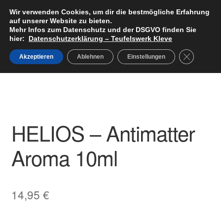
Wir verwenden Cookies, um dir die bestmögliche Erfahrung
Teufelswerk Kleve
Zur
Zum
auf unserer Website zu bieten.
Menü
Navigation
Inhalt
Mehr Infos zum Datenschutz und der DSGVO finden Sie
hier:
Datenschutzerklärung – Teufelswerk Kleve
springen
springen
Startseite
GDPR Cook
Akzeptieren
Ablehnen
Einstellungen
Start
Aromen
HELIOS – Antimatter Aroma 10ml
Unter
Hardware
öffnen
Pods
Unter
HELIOS – Antimatter
Liquids
öffnen
Aroma 10ml
Big Puff
Aromen
14,95
€
Basen & Nikotin