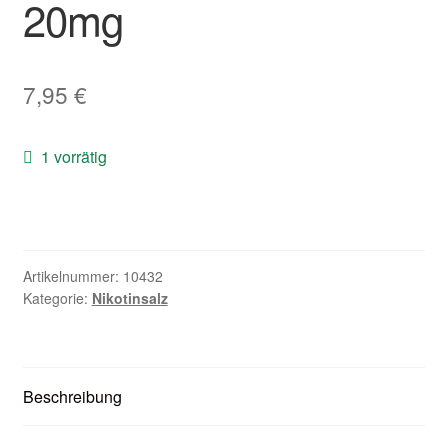
20mg
Zubehör
Kundenkarte
7,95
€
Kontaktformular
1 vorrätig
Nikotintabelle
Unsere Standorte
Artikelnummer:
10432
Kategorie:
Nikotinsalz
Beschreibung