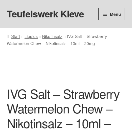
Teufelswerk Kleve
Zur
Zum
Menü
Navigation
Inhalt
springen
springen
Startseite
Start
Liquids
Nikotinsalz
IVG Salt – Strawberry
Watermelon Chew – Nikotinsalz – 10ml – 20mg
Hardware
Pods
Liquids
IVG Salt – Strawberry
Big Puff
Watermelon Chew –
Aromen
Nikotinsalz – 10ml –
Basen & Nikotin